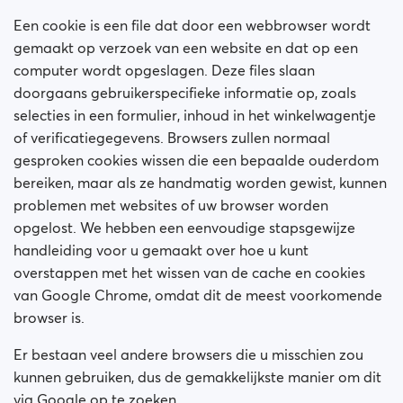
Hoe blokkeer ik iemand?
Een cookie is een file dat door een webbrowser wordt
Hoe deblokkeer ik een persoon?
gemaakt op verzoek van een website en dat op een
computer wordt opgeslagen. Deze files slaan
Ik ondervind problemen met de site. Wat moet ik
doorgaans gebruikerspecifieke informatie op, zoals
doen?
selecties in een formulier, inhoud in het winkelwagentje
of verificatiegegevens. Browsers zullen normaal
Hoe kan ik cookies verwijderen?
gesproken cookies wissen die een bepaalde ouderdom
bereiken, maar als ze handmatig worden gewist, kunnen
Wat zijn de voordelen van een Premium Plus-
problemen met websites of uw browser worden
lidmaatschap?
opgelost. We hebben een eenvoudige stapsgewijze
handleiding voor u gemaakt over hoe u kunt
Valse profielen
overstappen met het wissen van de cache en cookies
van Google Chrome, omdat dit de meest voorkomende
Welke lidmaatschappen zijn er beschikbaar? Kan ik
een lidmaatschap van een week / maand kopen?
browser is.
Er bestaan veel andere browsers die u misschien zou
kunnen gebruiken, dus de gemakkelijkste manier om dit
via Google op te zoeken.