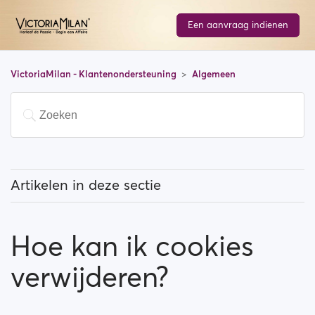
Een aanvraag indienen
VictoriaMilan - Klantenondersteuning
Algemeen
Artikelen in deze sectie
Wat betekent 'Aanbevolen leden'?
Hoe kan ik cookies
Hoe kan ik mijn locatie wijzigen en hoe werkt dat?
verwijderen?
Wat betekent 'Blokkeer lid'?